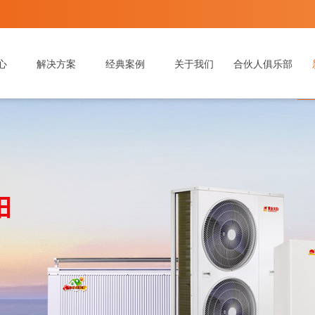
心
解决方案
经典案例
关于我们
合伙人俱乐部