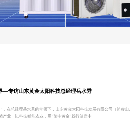
界—专访山东黄金太阳科技总经理岳水秀
耳”，在总经理岳水秀的带领下，山东黄金太阳科技发展有限公司（简称
菌产业，以科技赋能农业，用“菌中黄金”践行健康中