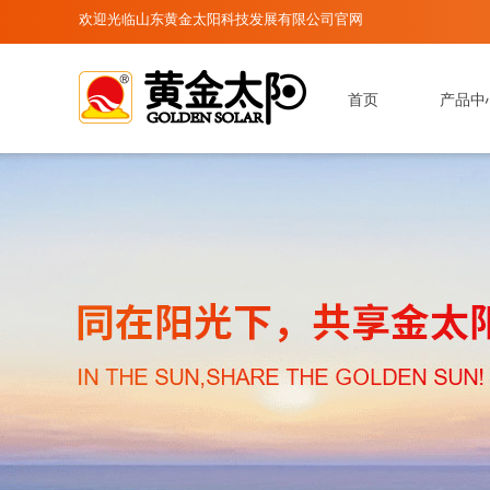
欢迎光临山东黄金太阳科技发展有限公司官网
首页
产品中