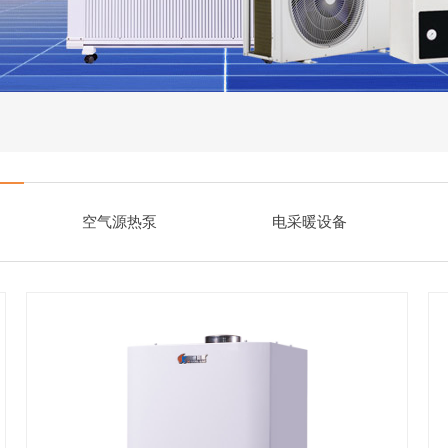
空气源热泵
电采暖设备